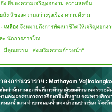
ึง สีของความเจริญงอกงาม ความสดชื่น
ึง สีของความสว่างรุ่งเรือง ความดีงาม
 - เหลือง
จึงหมายถึงการพัฒนาชีวิตให้เจริญงอกง
 และ นักการภารโรง
ีคุณธรรม ส่งเสริมความก้าวหน้า"
ิราลงกรณวราราม
:
Mathayom Vajiralongk
งกัด
สำนักงานเขตพื้นที่การศึกษามัธยมศึกษา
นครราชสี
กงานคณะกรรมการการศึกษาขึ้นพื้นฐาน กระทรวงศึกษา
น
หนองน้ำแดง
ตำบลหนองน้ำแดง อำเภอปากช่อง จังหว