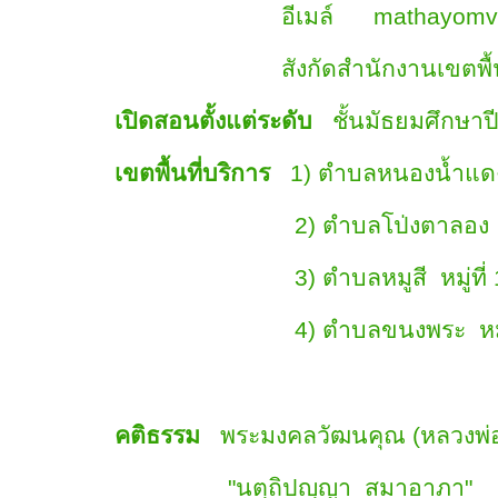
อีเมล์ mathayomvajira
สังกัดสำนักงานเขตพื้นที่กา
เปิดสอนตั้งแต่ระดับ
ชั้นมัธยมศึกษาปีที
เขตพื้นที่บริการ
1) ตำบลหนองน้ำแดง
2) ตำบลโป่งตาลอง ทุกห
3) ตำบลหมูสี หมู่ที่ 1,3
4) ตำบลขนงพระ หมู่ที่
คติธรรม
พระมงคลวัฒนคุณ (หลวงพ่อเ
"นตฺถิปญฺญา สมาอาภา"