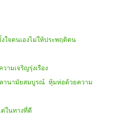
ยั้งใจตนเองไม่ให้ประพฤติตน
วามเจริญรุ่งเรือง
พลานามัยสมบูรณ์ หุ้มห่อด้วยความ
ต่ในทางที่ดี