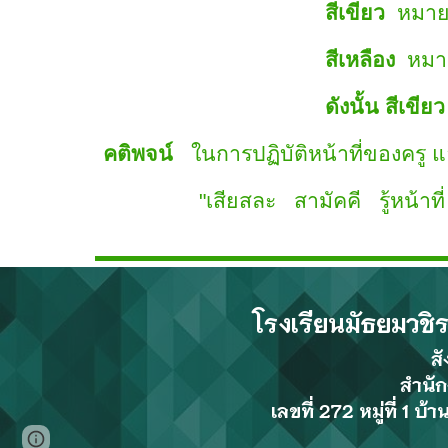
สีเขียว
หมายถ
สีเหลือง
หมายถ
ดังนั้น สีเขียว
คติพจน์
ในการปฏิบัติหน้าที่ของครู
"เสียสละ สามัคคี รู้หน้าที่ ม
โรงเรียนมัธยมวช
สั
สำนั
เลขที่ 272 หมู่ที่ 1 บ้า
Page
Report abuse