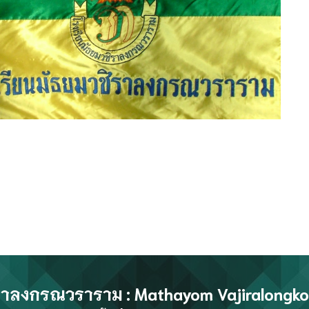
ิราลงกรณวราราม
:
Mathayom Vajiralongk